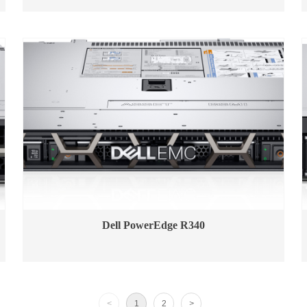
Dell PowerEdge R340
<
1
2
>