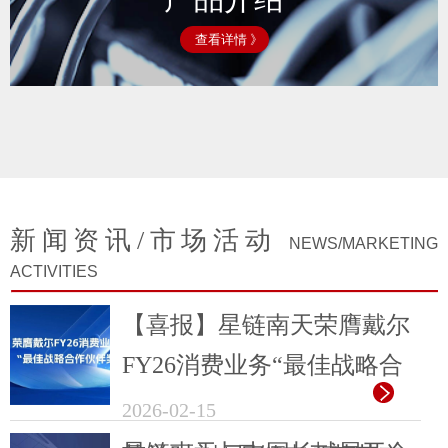
查看详情 》
新闻资讯/市场活动
NEWS/MARKETING
ACTIVITIES
【喜报】星链南天荣膺戴尔
FY26消费业务“最佳战略合
作伙伴奖”
2026-02-15