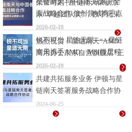
星链南天与中国长城展开全
荣誉时刻 | 星链南天荣获京
面战略合作 信创领域携手点
东“卓越团队奖”，数字化采
燃新火花
购标杆再升级
2025-02-28
2026-02-15
锐不可当 星途无限——星链
热烈祝贺！星链南天“AMD
南天携手AMD、MSI微星科
商用办公京东自营旗舰店”正
技举办百城渠道推广会
式上线运营
2025-02-28
2026-02-15
共建共拓服务业务 伊顿与星
链南天签署服务战略合作协
议
2024-06-25