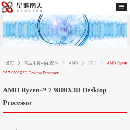
首页
ꄲ
商业消费-核心配件
ꄲ
AMD
ꄲ
CPU
ꄲ
AMD Ryzen
™ 7 9800X3D Desktop Processor
AMD Ryzen™ 7 9800X3D Desktop
Processor