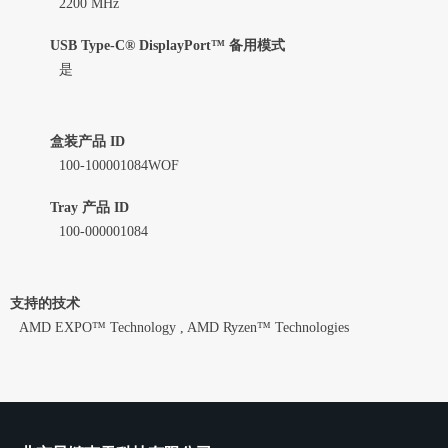
2200 MHz
USB Type-C® DisplayPort™ 备用模式
是
盒装产品 ID
100-100001084WOF
Tray 产品 ID
100-000001084
支持的技术
AMD EXPO™ Technology , AMD Ryzen™ Technologies