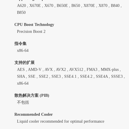
A620 , X670E , X670 , B650E , B650 , X870E , X870 , B840 ,
B850
CPU Boost Technology
Precision Boost 2
指令集
x86-64
支持的扩展
AES , AMD-V , AVX , AVX2 , AVX512 , FMA3 , MMX-plus ,
SHA , SSE , SSE2 , SSE3 , SSE4.1 , SSE4.2 , SSE4A , SSSE3 ,
x86-64
散热解决方案 (PIB)
不包括
Recommended Cooler
Liquid cooler recommended for optimal performance