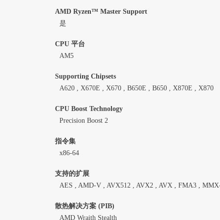
AMD Ryzen™ Master Support
是
CPU 平台
AM5
Supporting Chipsets
A620 , X670E , X670 , B650E , B650 , X870E , X870
CPU Boost Technology
Precision Boost 2
指令集
x86-64
支持的扩展
AES , AMD-V , AVX512 , AVX2 , AVX , FMA3 , MMX-plu
散热解决方案 (PIB)
AMD Wraith Stealth