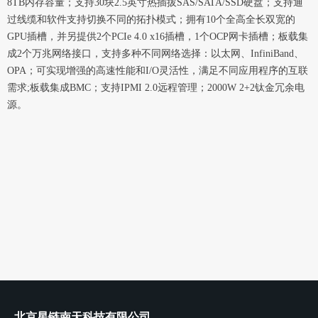
8TB内存容量；支持30块2.5英寸热插拔SAS/SATA/SSD硬盘；支持通
过线缆和软件支持切换不同的拓扑模式；拥有10个全高全长双宽的
GPU插槽，并另提供2个PCIe 4.0 x16插槽，1个OCP网卡插槽；板载集
成2个万兆网络接口，支持多种不同网络选择：以太网、InfiniBand、
OPA；可实现增强的高速性能和I/O灵活性，满足不同应用程序的互联
需求;板载集成BMC；支持IPMI 2.0远程管理；2000W 2+2钛金冗余电
源。
北京星链南天科技有限公司