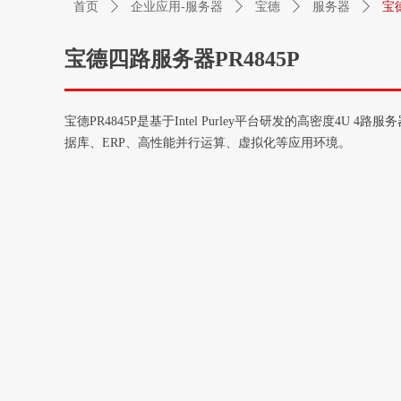
首页
ꄲ
企业应用-服务器
ꄲ
宝德
ꄲ
服务器
ꄲ
宝
宝德四路服务器PR4845P
宝德PR4845P是基于Intel Purley平台研发的高密度
据库、ERP、高性能并行运算、虚拟化等应用环境。