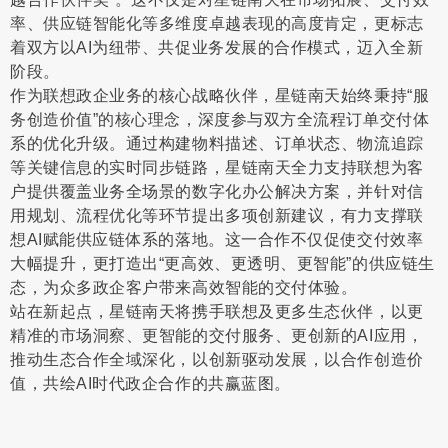
率、供应链智能化等多维度卓越表现的高度肯定，更标志
着双方以
AI
为纽带、共促业务发展的合作模式，迈入全新
阶段。
作为联想政企业务的核心战略伙伴，星链南天始终秉持
“
服
务创造价值
”的
核心理念，深度参与双方全流程订单交付体
系的优化升级。通过构建物料描述、订单状态、物流追踪
等关键信息的实时同步链路，星链南天全力支持联想为客
户提供覆盖业务全场景的数字化办公解决方案，并针对
信
用规划、流程优化等环节提出多项创新建议，有力支撑联
想
AI
赋能供应链体系的落地。这一合作不仅促使交付效率
大幅提升，更打造出
“
更高效、更透明、更智能
”
的供应链生
态，为众多政企客户带来高效智能的交付体验。
站在新起点，星链南天将携手联想及更多生态伙伴，以更
精准的市场洞察、更智能的交付服务、更创新的
AI
应用，
推动生态合作
全域深化
，以创新驱动发展，以合作创造价
值，共绘
AI
时代政企合作的共赢蓝图。