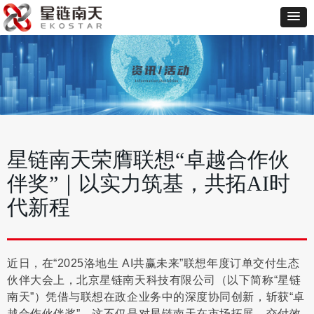
星链南天荣膺联想“卓越合作伙
伴奖”｜以实力筑基，共拓AI时
代新程
近日，在
“2025
洛地生
AI
共赢未来
”
联想年度订单交付生态
伙伴大会上，北京星链南天科技有限公司（以下简称“星链
南天”）凭借与联想在政企业务中的深度协同创新，斩获
“
卓
越合作伙伴奖
”
。这不仅是对星链南天在市场拓展、交付效